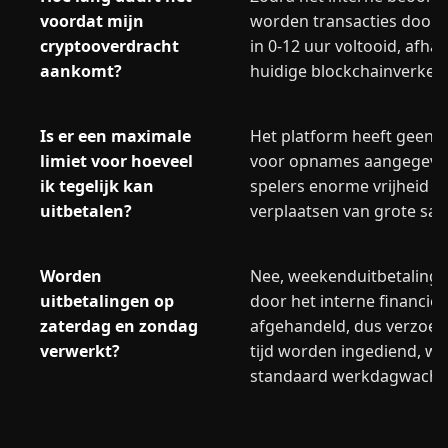
voordat mijn
worden transacties doorga
cryptooverdracht
in 0-12 uur voltooid, afhan
aankomt?
huidige blockchainverkeer
Is er een maximale
Het platform heeft geen m
limiet voor hoeveel
voor opnames aangegeven
ik tegelijk kan
spelers enorme vrijheid ge
uitbetalen?
verplaatsen van grote sald
Worden
Nee, weekenduitbetalinge
uitbetalingen op
door het interne financië
zaterdag en zondag
afgehandeld, dus verzoeke
verwerkt?
tijd worden ingediend, w
standaard werkdagwachtri