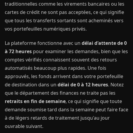
traditionnelles comme les virements bancaires ou les
cartes de crédit ne sont pas acceptées, ce qui signifie
que tous les transferts sortants sont acheminés vers
vos portefeuilles numériques privés.
La plateforme fonctionne avec un
délai d'attente de 0
à 72 heures
pour examiner les demandes, bien que les
comptes vérifiés connaissent souvent des retours
automatisés beaucoup plus rapides. Une fois
approuvés, les fonds arrivent dans votre portefeuille
de destination dans un
délai de 0 à 12 heures
. Notez
que le département des finances ne traite pas les
retraits en fin de semaine
, ce qui signifie que toute
demande soumise tard dans la semaine peut faire face
à de légers retards de traitement jusqu'au jour
ouvrable suivant.