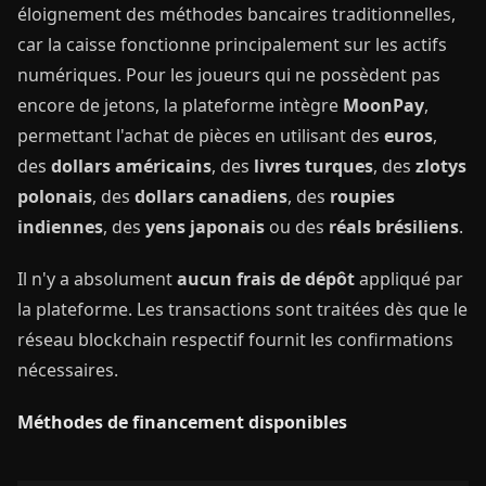
éloignement des méthodes bancaires traditionnelles,
car la caisse fonctionne principalement sur les actifs
numériques. Pour les joueurs qui ne possèdent pas
encore de jetons, la plateforme intègre
MoonPay
,
permettant l'achat de pièces en utilisant des
euros
,
des
dollars américains
, des
livres turques
, des
zlotys
polonais
, des
dollars canadiens
, des
roupies
indiennes
, des
yens japonais
ou des
réals brésiliens
.
Il n'y a absolument
aucun frais de dépôt
appliqué par
la plateforme. Les transactions sont traitées dès que le
réseau blockchain respectif fournit les confirmations
nécessaires.
Méthodes de financement disponibles