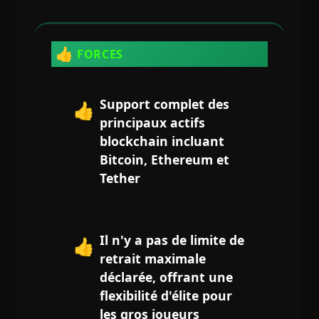
👍
FORCES
Support complet des
👍
principaux actifs
blockchain incluant
Bitcoin, Ethereum et
Tether
Il n'y a pas de limite de
👍
retrait maximale
déclarée, offrant une
flexibilité d'élite pour
les gros joueurs