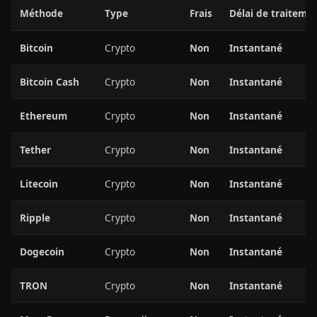
Méthode
Type
Frais
Délai de traiteme
Bitcoin
Crypto
Non
Instantané
Bitcoin Cash
Crypto
Non
Instantané
Ethereum
Crypto
Non
Instantané
Tether
Crypto
Non
Instantané
Litecoin
Crypto
Non
Instantané
Ripple
Crypto
Non
Instantané
Dogecoin
Crypto
Non
Instantané
TRON
Crypto
Non
Instantané