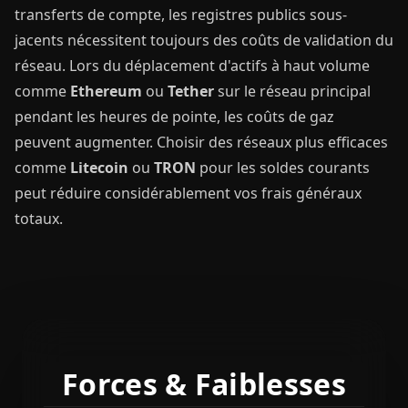
transferts de compte, les registres publics sous-
jacents nécessitent toujours des coûts de validation du
réseau. Lors du déplacement d'actifs à haut volume
comme
Ethereum
ou
Tether
sur le réseau principal
pendant les heures de pointe, les coûts de gaz
peuvent augmenter. Choisir des réseaux plus efficaces
comme
Litecoin
ou
TRON
pour les soldes courants
peut réduire considérablement vos frais généraux
totaux.
Forces & Faiblesses