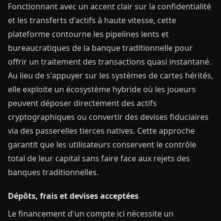
Fonctionnant avec un accent clair sur la confidentialité
et les transferts d'actifs à haute vitesse, cette
plateforme contourne les pipelines lents et
bureaucratiques de la banque traditionnelle pour
offrir un traitement des transactions quasi instantané.
Au lieu de s'appuyer sur les systèmes de cartes hérités,
elle exploite un écosystème hybride où les joueurs
peuvent déposer directement des actifs
cryptographiques ou convertir des devises fiduciaires
via des passerelles tierces natives. Cette approche
garantit que les utilisateurs conservent le contrôle
total de leur capital sans faire face aux rejets des
banques traditionnelles.
Dépôts, frais et devises acceptées
Le financement d'un compte ici nécessite un