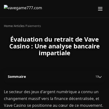
Home
/
Articles
/
Paiements
Évaluation du retrait de Vave
Casino : Une analyse bancaire
impartiale
Sommaire
10
Le secteur des jeux d'argent numérique a connu un
changement massif vers la finance décentralisée, et
Vave Casino se positionne au cœur de ce mouvement.