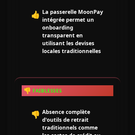
La passerelle MoonPay
👍
intégrée permet un
onboarding
transparent en
utilisant les devises
locales traditionnelles
👎
FAIBLESSES
Absence complète
👎
d'outils de retrait
traditionnels comme